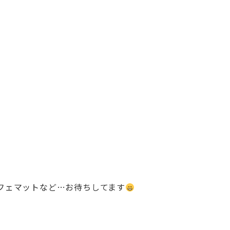
フェマット
など…お待ちしてます